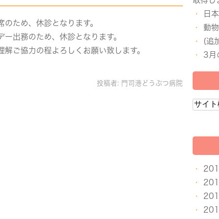
取得し
日本
席のため、休診となります。
動物
デー出務のため、休診となります。
(追
理解ご協力の程よろしくお願い致します。
3月
投稿者:
門司港どうぶつ病院
20
20
20
20