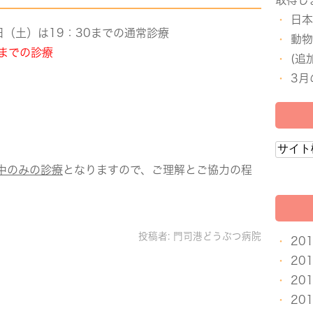
取得し
日本
日（土）は19：30までの通常診療
動物
0までの診療
(追
3月
中のみの診療
となりますので、ご理解とご協力の程
投稿者:
門司港どうぶつ病院
20
20
20
20